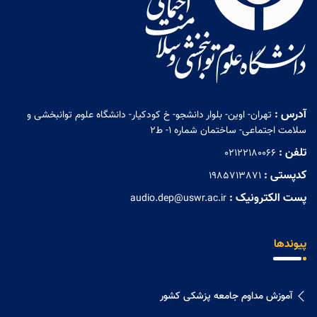
آدرس :
تهران- اوین- بلوار دانشجو- خ کودکیار- دانشگاه علوم توانبخشی و
سلامت اجتماعی- ساختمان شماره 1- ط2
تلفن :
02122180066
کدپستی :
1985713871
پست الکترونیک :
audio.dep@uswr.ac.ir
پیوندها
آموزش مداوم جامعه پزشکی کشور