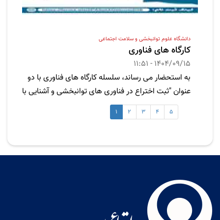
دانشگاه علوم توانبخشی و سلامت اجتماعی
کارگاه های فناوری
1404/09/15 - 11:51
به استحضار می رساند، سلسله کارگاه های فناوری با دو
عنوان "ثبت اختراع در فناوری های توانبخشی و آشنایی با
استارتاپ های حوزه سلامت" در روزهای یکشنبه 16آذر و
1
2
3
4
5
دوشنبه 17 آذرماه 1404 به همت دفتر توسعه فناوری
سلامت با همکاری کمیته تحقیقات و فناوری دانشجویی
دانشگاه برگزار می گردد. لذا از کلیه ی علاقه مندان دعوت
می شود تا جهت شرکت در این کارگاه ها، ابتدا ثبت نام
نموده و سپس از طریق لینک اسکای روم وارد جلسات
شوند. به پیوست پوستر کارگاه ها تقدیم حضورتان می
گردد.